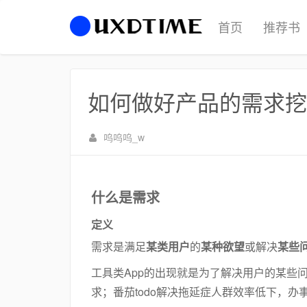
首页
推荐书
如何做好产品的需求挖
呜呜呜_w
什么是需求
定义
需求是满足
某类用户
的
某种欲望
或解决
某些
工具类App的出现就是为了解决用户的某些
求；番茄todo解决拖延症人群效率低下，办