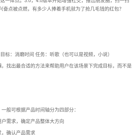
这一痒点。3.0，4.0版本开始增强社交，推出朋友圈，扫一扫
的兴奋点被点燃，有多少人捧着手机就为了抢几毛钱的红包？
 目标：消磨时间 任务：听歌（也可以是视频，小说）
标
，找出最合适的方法来帮助用户在该场景下完成目标，而不是
。一般可根据产品时间轴分为四部分：
用户需求，确定产品整体大方向
求，确认产品需求