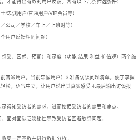
选，才能得出有效的用户反馈。常有以下几条
筛选条件
：
/忠诚用户/普通用户/VIP会员等）
铁／公司／学校／车上／上班时等）
多个用户反馈相同问题）
感受、困惑、预期）和深度（功能-结果-利益-价值观）两个维
当前普通用户，当前忠诚用户）2.准备访谈问题清单，便于掌握
轻松，语气中立，让用户说出其真实感受 4.最后输出访谈报
入深得知受访者的需求，进而挖掘受访者的需要和痛点。
间、面对面缺乏隐秘性导致受访者回避敏感问题。
，收集一定基数并进行数据分析。