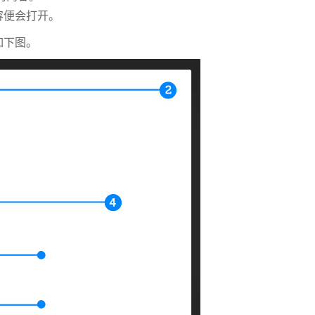
容便会打开。
如下图。