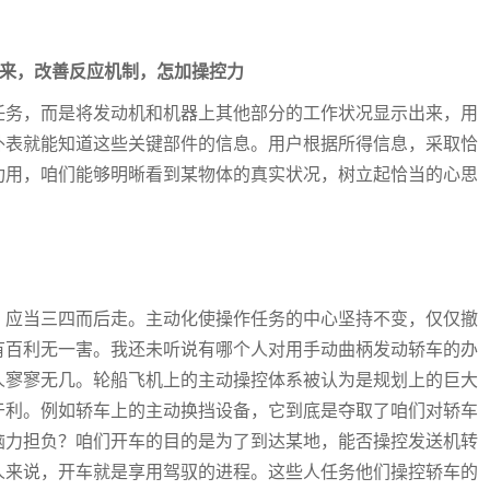
出来，改善反应机制，怎加操控力
任务，而是将发动机和机器上其他部分的工作状况显示出来，用
外表就能知道这些关键部件的信息。用户根据所得信息，采取恰
功用，咱们能够明晰看到某物体的真实状况，树立起恰当的心思
，应当三四而后走。主动化使操作任务的中心坚持不变，仅仅撤
有百利无一害。我还未听说有哪个人对用手动曲柄发动轿车的办
人寥寥无几。轮船飞机上的主动操控体系被认为是规划上的巨大
于利。例如轿车上的主动换挡设备，它到底是夺取了咱们对轿车
脑力担负？咱们开车的目的是为了到达某地，能否操控发送机转
人来说，开车就是享用驾驭的进程。这些人任务他们操控轿车的