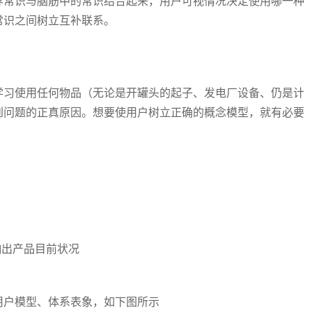
界常识与脑筋中的常识结合起来，用户可视情况决定使用哪一种
常识之间树立互补联系。
学习使用任何物品（无论是开罐头的起子、发电厂设备、仍是计
到问题的正真原因。想要使用户树立正确的概念模型，就有必要
响出产品目前状况
用户模型、体系表象，如下图所示