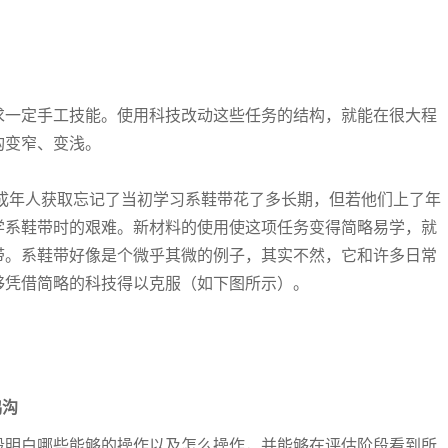
求一定手工技能。使用科技改动这些任务的结构，就能在很大程
构变窄、变浅。
成年人获取忘记了当初学习系鞋带花了多长期，但若他们上了年
学系鞋带时的艰难。新材料的使用使这项任务变得简略易学，就
带。系鞋带好像是个微乎其微的例子，其实不然，它和许多日常
够凭借简略的科技得以克服（如下图所示）。
鸿沟
段明白哪些能够的操作以及怎么操作，并能够在评估阶段看到所