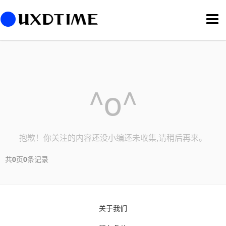
切
换
导
航
^o^
抱歉！你关注的内容还没小编还未收集,请稍后再来。
共
0
页
0
条记录
关于我们