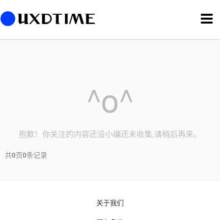
切
换
导
航
^o^
抱歉！你关注的内容还没小编还未收集,请稍后再来。
共
0
页
0
条记录
关于我们