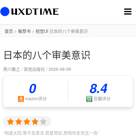
切
换
导
航
首页
>
推荐书
>
视觉UI
日本的八个审美意识
日本的八个审美意识
黑川雅之 / 其他出版社 / 2026-08-08
0
8.4
mazon评分
豆瓣评分
“相逢太短,等不及茶凉,若是常驻,愿陪你走完这一场.”