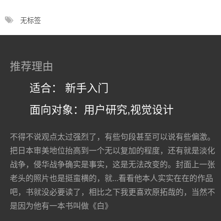
无标签
推荐理由
适合： 新手入门
面向对象：用户研究,视觉设计
不得不说观点太过强烈了，有些句段甚至可以说有些偏激。
把日本审美地位抬高到一个无以复加的程度，还有就是淡化
战争，侵华战争确实是事实，这是无法改变的。封面上一张
老头的照片也是挺蛮横的，就...看看他本人实实在在的作品
吧，书就没必要读了，相比之下我更喜欢原拓哉的，当然不
是因为他有一本书叫做《白》