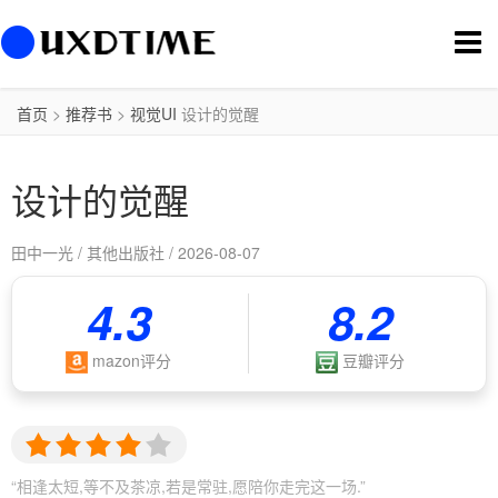
切
换
导
航
首页
>
推荐书
>
视觉UI
设计的觉醒
设计的觉醒
田中一光 / 其他出版社 / 2026-08-07
4.3
8.2
mazon评分
豆瓣评分
“相逢太短,等不及茶凉,若是常驻,愿陪你走完这一场.”