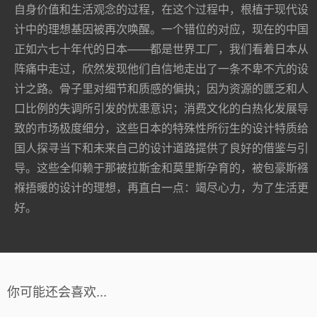
自身价值和生活观念的过程，在这个过程中，根植于现代设
计中的理想基因被再次唤醒。一个错位的对应，现在的中国
正如六七十年代的日本——都是世界工厂，我们看着日本从
阵痛中走过，欣然发现他们自信地走出了一条不卑不亢的设
计之路。骨子里对细节和质感的偏执；因为资源的匮乏和人
口比例的失调所引发的忧患意识；消费文化的白热化发展导
致的市场极度细分，这些日本的特殊性所衍生的设计特质给
国人探寻当下和未来自己的设计道路提供了良好的借鉴与引
导。这些全仰赖于那被拉斯金和莫里斯孕育的，被包豪斯襁
褓捂暖的设计的理想，再直白一点：竭尽心力，为了生活更
好。
你可能还会喜欢...