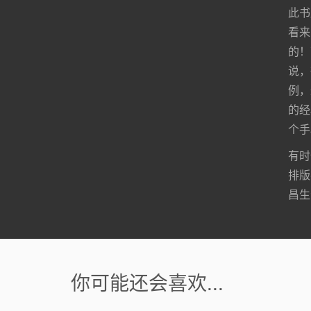
此书
看来
的！
说，
例，
的经
个手
有时
排版
昌生
你可能还会喜欢...