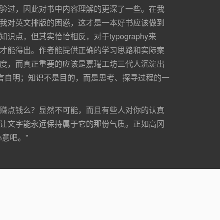
验过，因此对书中内容理解的更深了一些。在我
我对英文排版的困惑，这才是一本好书应该做到
，但其实恰恰相反，对于typography来
才能得出。作者能提供正确的学习思路和实际案
度，而真正重要的应该是嘉瑞工坊三代人沉淀出
不言自明；知识不是目的，而是思考、探寻过程的一
赚点钱么？显然不可能，而且有些人对你的认真
让文字能永远保持属于它的那份气质。正如高冈
意吧。”