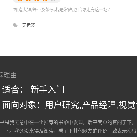
“相逢太短,等不及茶凉,若是常驻,愿陪你走完这一场.”
无标签
荐理由
适合： 新手入门
面向对象：用户研究,产品经理,视觉
书是我无意中在一个推荐的书单中发现，后来简单的查阅了下，
一下。我还没来得及阅读，看了下其他网友的评价一致表示都很