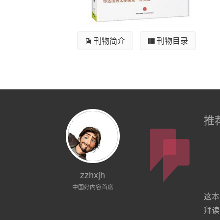
刊物简介
刊物目录
推
zzhxjh
中国好内容首席
这本
拜读