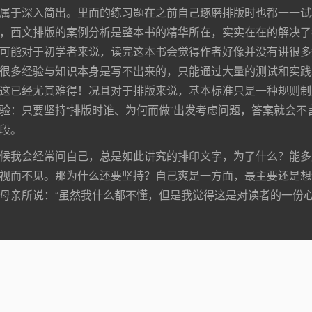
属于深入简出。里面的练习题在之前自己琢磨排版时也都一一试
，西文排版的案例分析是整本书的精华所在，实实在在的解决了
可能对于初学者来说，读完这本书会觉得作者好像并没有讲很多知识点
很多经验与知识本身是写不出来的，只能通过大量的测试和实践
这已经尤其难得！况且对于排版来说，基本标准只是一种规则制
验：只要坚持“排版时谁、为何而做”出发考虑问题，答案就会
段。
候我会经常问自己，总是如此讲究的排印文字，为了什么？能多
视而不见。那为什么还要坚持？自己爽是一方面，最主要还是想
母亲所说：“虽然我什么都不懂，但是我觉得这是对读者的一份心