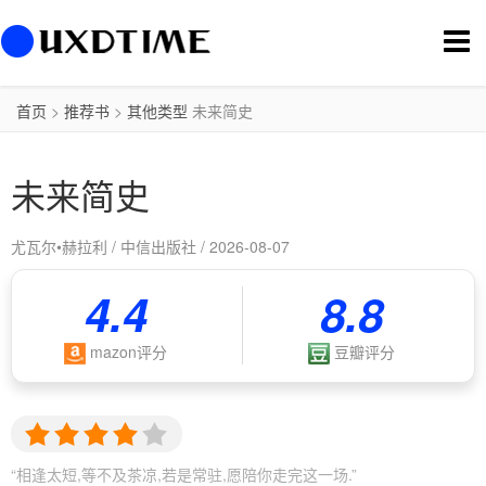
切
换
导
航
首页
>
推荐书
>
其他类型
未来简史
未来简史
尤瓦尔•赫拉利 / 中信出版社 / 2026-08-07
4.4
8.8
mazon评分
豆瓣评分
“相逢太短,等不及茶凉,若是常驻,愿陪你走完这一场.”