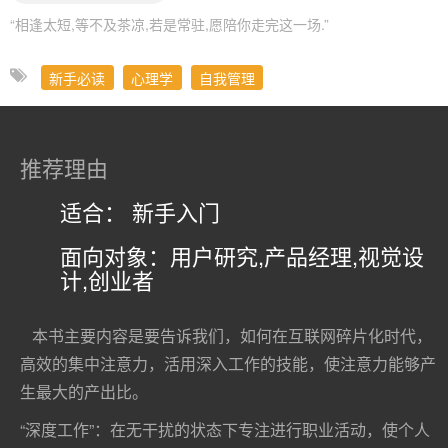
“相逢太短,等不及茶凉,若是常驻,愿陪你走完这一场.”
新手必读
心理学
自我管理
推荐理由
适合： 新手入门
面向对象：用户研究,产品经理,视觉设
计,创业者
本书主要内容是要告诉我们，如何在互联网碎片化时代，
高效的集中注意力，活用深入工作的技能，使注意力能够产
生最大的产出比。
“深度工作”：在无干扰的状态下专注进行职业活动，使个人