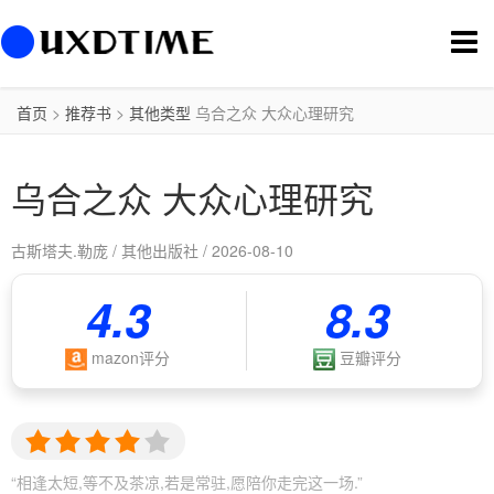
切
换
导
航
首页
>
推荐书
>
其他类型
乌合之众 大众心理研究
乌合之众 大众心理研究
古斯塔夫.勒庞 / 其他出版社 / 2026-08-10
4.3
8.3
mazon评分
豆瓣评分
“相逢太短,等不及茶凉,若是常驻,愿陪你走完这一场.”