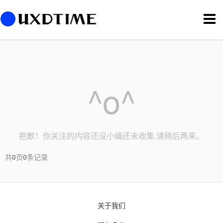
切
换
导
航
^o^
抱歉！你关注的内容还没小编还未收集,请稍后再来。
共
0
页
0
条记录
关于我们