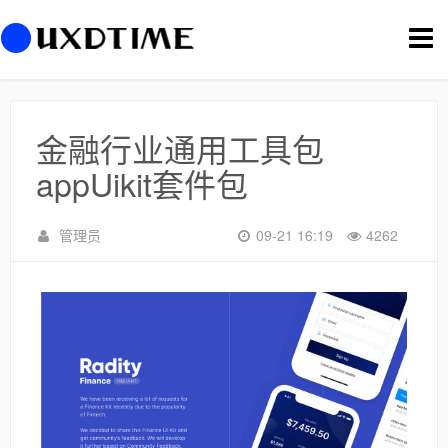
切
换
导
航
金融行业通用工具包
appUikit套件包
管理员
09-21 16:19
4262